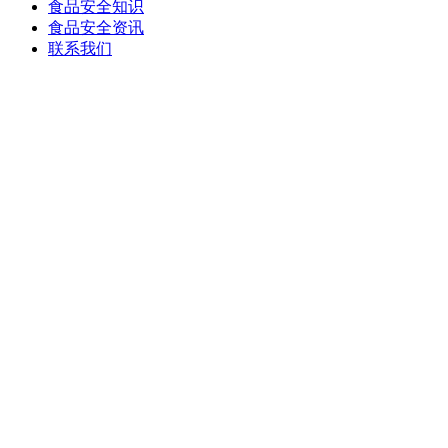
食品安全知识
食品安全资讯
联系我们