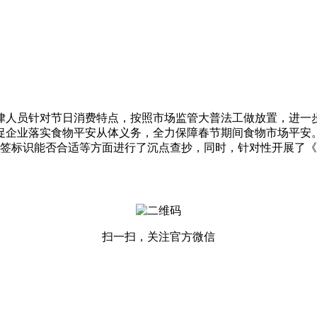
人员针对节日消费特点，按照市场监管大普法工做放置，进一步
促企业落实食物平安从体义务，全力保障春节期间食物市场平安
签标识能否合适等方面进行了沉点查抄，同时，针对性开展了《
扫一扫，关注官方微信