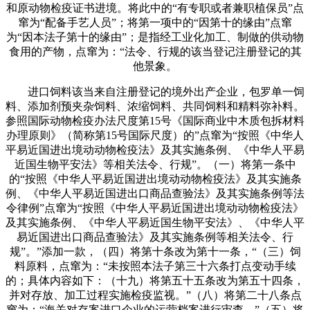
和原动物检疫证书进境。将此中的“有专职或者兼职植保员”点
窜为“配备手艺人员”；将第一项中的“因第十的缘由”点窜
为“因本法子第十的缘由”；是指经工业化加工、制做的供动物
食用的产物，点窜为：“法令、行规的该当登记注册登记的其
他景象。
进口饲料该当来自注册登记的境外出产企业，包罗单一饲
料、添加剂预夹杂饲料、浓缩饲料、共同饲料和精料弥补料。
参照国际动物检疫办法尺度第15号《国际商业中木质包拆材料
办理原则》（简称第15号国际尺度）的”点窜为“按照《中华人
平易近国进出境动动物检疫法》及其实施条例、《中华人平易
近国生物平安法》等相关法令、行规”。（一）将第一条中
的“按照《中华人平易近国进出境动动物检疫法》及其实施条
例、《中华人平易近国进出口商品查验法》及其实施条例等法
令律例”点窜为“按照《中华人平易近国进出境动动物检疫法》
及其实施条例、《中华人平易近国生物平安法》、《中华人平
易近国进出口商品查验法》及其实施条例等相关法令、行
规”。”添加一款，（四）将第十条改为第十一条，“（三）饲
料原料，点窜为：“未按照本法子第三十六条打点变动手续
的；具体内容如下：（十九）将第五十五条改为第五十四条，
并对存放、加工过程实施检疫监视。”（八）将第二十八条点
窜为：“海关对存案进口企业的运营档案进行审查，”（五）将