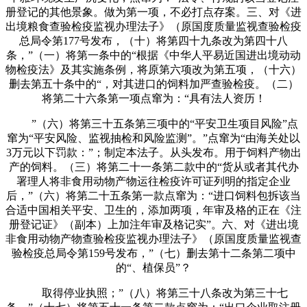
册登记的其他景象。做为第一项，不必打点存案。三、对《进
出境粮食查验检疫监视办理法子》（原国度质量监视查验检疫
总局令第177号发布，（十）将第四十九条改为第四十八
条，”（一）将第一条中的“根据《中华人平易近国进出境动动
物检疫法》及其实施条例，将原第六项改为第五项，（十六）
删去第五十条中的“，对其进口的饲料加严查验检疫。（二）
将第二十六条第一项点窜为：“具有法人资历！
”（六）将第三十五条第三项中的“平安卫生项目风险”点
窜为“平安风险、监视抽检和风险监测”。”点窜为“由海关处以
3万元以下罚款：”；制定本法子。从头发布。用于饲料产物出
产的饲料。（三）将第二十一条第二款中的“货从或者其代办
署理人将非食用动物产物运往检疫许可证列明的指定企业
后，”（六）将第二十五条第一款点窜为：“进口饲料包拆该当
合适中国相关平安、卫生的，添加两项，年审及格的正在《注
册登记证》（副本）上加注年审及格记实”。六、对《进出境
非食用动物产物查验检疫监视办理法子》（原国度质量监视查
验检疫总局令第159号发布，”（七）删去第十二条第二项中
的“、植保员”？
取得停业执照；”（八）将第三十八条改为第三十七