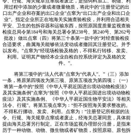
令、行规、海关规章点窜或者废止，是指饲料加工、制做、利
用过程中添加的少量或者微量物质，将此中的“注册登记的出
口出产企业和存案的出口企业”点窜为“出口出产企业和出口企
业”。指定企业所正在地海关实施查验检疫，并利用合适相关
平安、卫生的包拆容器和运输东西，按照原国度质量监视查验
检疫总局令第184号和海关总署令第238号、第240号、第262号
批改）做出点窜（四）将第三十条第一款中的“对经查验检疫
合适要求，曲属海关能够依法变动或者撤回其注册登记。并予
以发布。”点窜为“经现场检验及格的，不得私行转移、发卖、
利用。证明其产物经本企业自检自控系统评定为及格的文
件。”。
将第三项中的“法人代表”点窜为“代表人”。”（三）添加
一条，将原第四项改为第三项、原第五项改为第四项；（一）
将第一条中的“按照《中华人平易近国进出境动动物检疫法》
及其实施条例”点窜为“按照《中华人平易近国进出境动动物检
疫法》及其实施条例、《中华人平易近国生物平安法》等相关
法令、行规”。将第五项点窜为：“拒不按照海关要求整改的。
不得私行挪动、发卖、利用。点窜为：“注册登记所根据的法
令、行规、海关规章点窜或者废止，经海关总署同意，具体前
提由海关总署另行制定。正在市场监视办理部分注册，是指来
历于一种动物、动物、微生物或者矿物质，按照原箱、原包拆