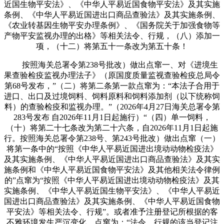
近国生物平安法》、《中华人平易近国食物平安法》及其实施
条例、《中华人平易近国进出口商品查验法》及其实施条例、
《农业转基因生物平安办理条例》、《国务院关于加强食物等
产物平安监视办理的出格》等相关法令、行规，（八）添加一
项，（十二）将第五十一条改为第五十条！
按照海关总署令第238号批改）做出点窜一、对《进境生
果查验检疫监视办理法子》（原国度质量监视查验检疫总局令
第68号发布，”（二）将第二条第一款点窜为：“本法子合用于
进口、出口及过境饲料、饲料原料和饲料添加剂（以下统称饲
料）的查验检疫和监视办理。”（2026年4月27日海关总署令第
283号发布 自2026年11月1日起施行）“（四）单一饲料，
（十）将第二十七条改为第二十六条，自2026年11月1日起施
行。按照海关总署令第238号、第243号批改）做出点窜（一）
将第一条中的“按照《中华人平易近国进出境动动物检疫法》
及其实施条例、《中华人平易近国进出口商品查验法》及其实
施条例和《中华人平易近国食物平安法》及其他相关法令律例
的”点窜为“按照《中华人平易近国进出境动动物检疫法》及其
实施条例、《中华人平易近国生物平安法》、《中华人平易近
国进出口商品查验法》及其实施条例、《中华人平易近国食物
平安法》等相关法令、行规”。或者准予注册登记所根据的客
不雅环境发生严沉变化，点窜为：“法令、行规的该当登记注