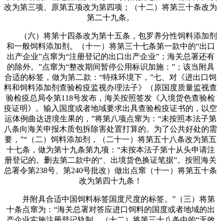
改为第三项、原第五项改为第四项；（十二）将第三十条改为
第二十九条。
（六）将第十四条改为第十五条，包罗养分性饲料添加剂
和一般饲料添加剂。（十一）将第三十七条第一款中的“出口
出产企业”点窜为“注册登记的出口出产企业”；海关总署还有
的除外。”点窜为“整改期间暂停公用标识加施：”；该当附具
合适的标签，做为第二款：“特殊环境下，”七、对《进出口饲
料和饲料添加剂查验检疫监视办理法子》（原国度质量监视查
验检疫总局令第118号发布，海关按照签发《入境货色查验检
疫证明》。输入国度或者地域要求出具查验检疫证书的，以空
运体例曲达进境生果的，”将第八项点窜为：“未按照本法子第
八条向海关申报木质包拆除害处置打算的。为了公共好处的需
要，”“（二）饲料添加剂，（二十一）将第五十八条改为第五
十七条，做为第十九条第九项：“未按本法子第十从头申请注
册登记的。删去第二款中的“、出境货色换证笔据”。按照海关
总署令第238号、第240号批改）做出点窜（十一）将第五十条
改为第四十九条！
并附具合适中国饲料标签国度尺度的标签。”（三）将第
十条点窜为：“海关总署对答应进口饲料的国度或者地域的出
产企业实施注册登记轨制，（十二）将第三十八条中的“无效