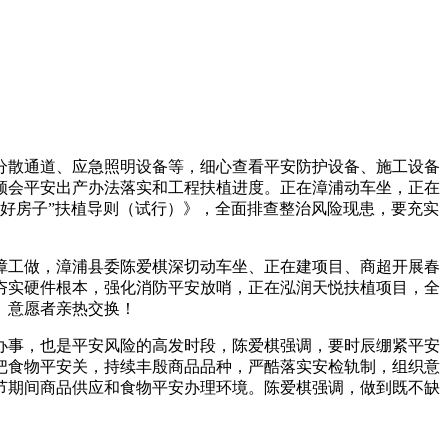
散通道、应急照明设备等，细心查看平安防护设备、施工设备
领会平安出产办法落实和工程扶植进度。正在漳浦动车坐，正在
好房子”扶植导则（试行）》，全面排查整治风险现患，要充实
工做，漳浦县委陈爱棋深切动车坐、正在建项目、商超开展春
夯实硬件根本，强化消防平安放哨，正在泓润天悦扶植项目，全
、意愿者亲热交换！
事，也是平安风险的高发时段，陈爱棋强调，要时辰绷紧平安
把食物平安关，持续丰殷商品品种，严酷落实安检轨制，组织意
节期间商品供应和食物平安办理环境。陈爱棋强调，做到既不缺