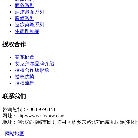
面条系列
油炸裹面系列
酱卤系列
速冻菜肴系列
生调理制品
授权合作
春花邱食
艾克拜尔品牌介绍
授权合作店形象
授权优势
授权流程
联系我们
咨询热线：4008-979-878
网址：http://www.sfwhrw.com
地址：河北省邯郸市邱县陈村回族乡东路北78m威九国际(集团
网站地图