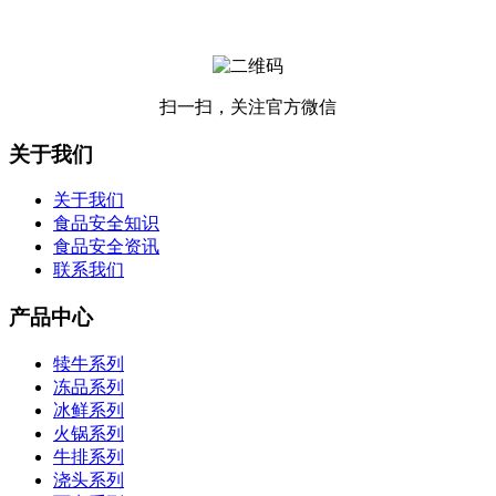
扫一扫，关注官方微信
关于我们
关于我们
食品安全知识
食品安全资讯
联系我们
产品中心
犊牛系列
冻品系列
冰鲜系列
火锅系列
牛排系列
浇头系列