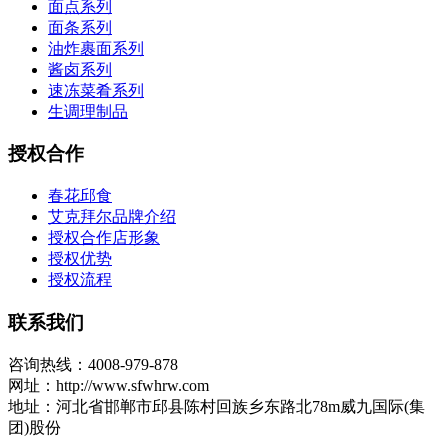
面点系列
面条系列
油炸裹面系列
酱卤系列
速冻菜肴系列
生调理制品
授权合作
春花邱食
艾克拜尔品牌介绍
授权合作店形象
授权优势
授权流程
联系我们
咨询热线：4008-979-878
网址：http://www.sfwhrw.com
地址：河北省邯郸市邱县陈村回族乡东路北78m威九国际(集
团)股份