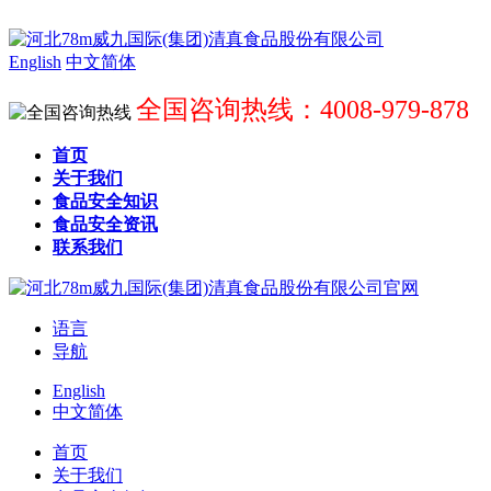
English
中文简体
全国咨询热线：4008-979-878
首页
关于我们
食品安全知识
食品安全资讯
联系我们
语言
导航
English
中文简体
首页
关于我们