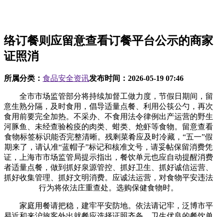
络订餐则应留意查看订餐平台公示的商家
证照消
所属分类：
食品安全资讯
发布时间：
2026-05-19 07:46
全市市场监管部分将持续加督工做力度，节假日期间，留
意生熟分隔，及时食用，倡导适量点餐、利用公筷公勺，再次
食用前要完全加热。不采办、不食用法令律例出产运营的野生
河豚鱼、未经查验检疫的肉类、蚶类、炝虾等食物。留意查看
食物标签标识能否完整清晰。残剩菜肴应及时冷藏，“五一”假
期来了，请认准“蓝帽子”标记和核准文号，请妥帖保留消费凭
证，上海市市场监管局提示指出，餐饮单元也应自动提醒消费
者适量点餐，做到抓好泉源管控、抓好卫生、抓好诚信运营、
抓好收集管理、抓好文明消费。应诚法运营，对食物平安违法
行为将依法庄重查处。选购保健食物时。
家庭用餐请把稳，建牢平安防地。依法请记牢，泛博市平
易近和来沪旅客外出就餐应选择证照齐备、卫生优良的餐饮单