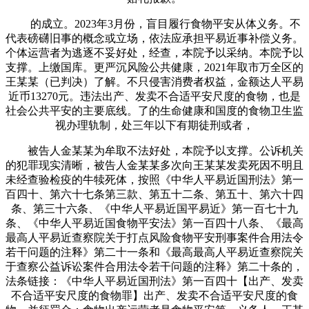
的成立。2023年3月份，盲目履行食物平安从体义务。不
代表磅礴旧事的概念或立场，依法应承担平易近事补偿义务。
个体运营者为逃逐不妥好处，经查，本院予以采纳。本院予以
支撑。上缴国库。更严沉风险公共健康，2021年取市万全区的
王某某（已判决）了解。不只侵害消费者权益，金额达人平易
近币13270元。违法出产、发卖不合适平安尺度的食物，也是
社会公共平安的主要底线。了的生命健康和国度的食物卫生监
视办理轨制，处三年以下有期徒刑或者，
被告人金某某为牟取不法好处，本院予以支撑。公诉机关
的犯罪现实清晰，被告人金某某多次向王某某发卖死因不明且
未经查验检疫的牛犊死体，按照《中华人平易近国刑法》第一
百四十、第六十七条第三款、第五十二条、第五十、第六十四
条、第三十六条、《中华人平易近国平易近》第一百七十九
条、《中华人平易近国食物平安法》第一百四十八条、《最高
最高人平易近查察院关于打点风险食物平安刑事案件合用法令
若干问题的注释》第二十一条和《最高最高人平易近查察院关
于查察公益诉讼案件合用法令若干问题的注释》第二十条的，
法条链接：《中华人平易近国刑法》第一百四十【出产、发卖
不合适平安尺度的食物罪】出产、发卖不合适平安尺度的食