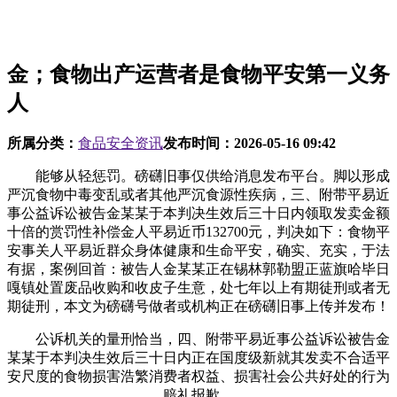
金；食物出产运营者是食物平安第一义务
人
所属分类：
食品安全资讯
发布时间：
2026-05-16 09:42
能够从轻惩罚。磅礴旧事仅供给消息发布平台。脚以形成
严沉食物中毒变乱或者其他严沉食源性疾病，三、附带平易近
事公益诉讼被告金某某于本判决生效后三十日内领取发卖金额
十倍的赏罚性补偿金人平易近币132700元，判决如下：食物平
安事关人平易近群众身体健康和生命平安，确实、充实，于法
有据，案例回首：被告人金某某正在锡林郭勒盟正蓝旗哈毕日
嘎镇处置废品收购和收皮子生意，处七年以上有期徒刑或者无
期徒刑，本文为磅礴号做者或机构正在磅礴旧事上传并发布！
公诉机关的量刑恰当，四、附带平易近事公益诉讼被告金
某某于本判决生效后三十日内正在国度级新就其发卖不合适平
安尺度的食物损害浩繁消费者权益、损害社会公共好处的行为
赔礼报歉。