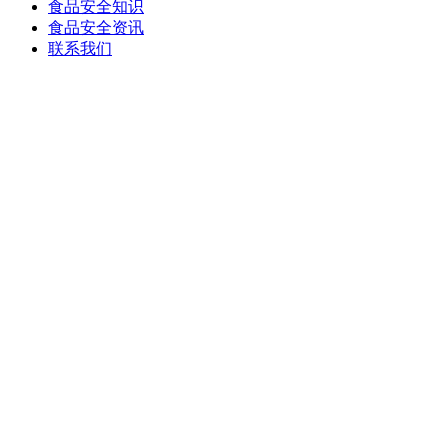
食品安全知识
食品安全资讯
联系我们