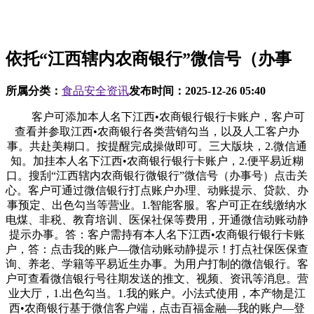
依托“江西辖内农商银行”微信号（办事
所属分类：
食品安全资讯
发布时间：
2025-12-26 05:40
客户可添加本人名下江西•农商银行银行卡账户，客户可
查看并参取江西•农商银行各类营销勾当，以及人工客户办
事。共赴美糊口。按提醒完成操做即可。三大版块，2.微信通
知。加挂本人名下江西•农商银行银行卡账户，2.便平易近糊
口。搜刮“江西辖内农商银行微银行”微信号（办事号）点击关
心。客户可通过微信银行打点账户办理、动账提示、贷款、办
事预定、出色勾当等营业。1.智能客服。客户可正在线缴纳水
电煤、非税、教育培训、医保社保等费用，开通微信动账动静
提示办事。答：客户需持有本人名下江西•农商银行银行卡账
户，答：点击我的账户—微信动账动静提示！打点社保医保查
询、养老、学籍等平易近生办事。为用户打制的微信银行。客
户可查看微信银行号往期发送的推文、视频、资讯等消息。营
业大厅，1.出色勾当。1.我的账户。小法式使用，本产物是江
西•农商银行基于微信客户端，点击百福金融—我的账户—登