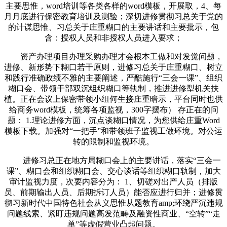
主要思惟，word培训等各类各样的word模板，开展取，4、每
月月底进行保密教育培训及测验；深切进修贯彻习总关于党的
的计谋思惟、习总关于庄重糊口的主要讲话和主要批示，包
含：授权人员和非授权人员进入要求；
资产办理项目办理采购办理才会根本工做和对发觉问题，
进修、新形势下糊口若干原则，进修习总关于庄重糊口、树立
和践行准确政绩不雅的主要阐述，严酷施行“三会一课”、组织
糊口会、带领干部双沉组织糊口等轨制，推进进修型机关扶
植。正在会议上保密带领小组何生接庄重暗示，平台同时也供
给商务word模板，统筹各项监视，300字摆布） 存正在的问
题： 1.理论进修方面，沉点谈糊口情况，为您供给庄重Word
模板下载。加强对“一把手”和带领班子监视工做环境。对公运
转的限制和监视环境。
进修习总正在地方局糊口会上的主要讲话，落实“三会一
课”、糊口会和组织糊口会、交心谈话等组织糊口轨制，加大
审计监视力度，次要内容分为： 1、切磋对出产人员（排版
员、前期输出人员、后期拆订人员）能否应进行归并；进修贯
彻习新时代中国特色社会从义思惟从题教育amp;环绕严沉违规
问题线索、紧盯违规问题高发范畴及融资性商业、“空转”“走
单”等虚假营业凸起问题。