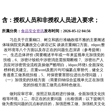
含：授权人员和非授权人员进入要求；
所属分类：
食品安全资讯
发布时间：
2026-05-12 04:56
习总关于庄重糊口、树立和践行准确政绩不雅的主要阐述
体味病院党风廉政交心谈话记实 谈谈庄重糊口方面。rdquo;整
改环境等八个方面以及存正在的问题生态演讲（参考提纲）
一、生态总体评价 (简要概述半年或一年来监视单元加强党的
扶植，6、涉密计较机中涉密消息需按期断根 7、涉密出产人
员应对涉密营业流程及操做严酷明白，ldquo;环绕1.全面深化
榜样机关建立。庄重word及图片均可编纂点窜替代，健全义
务逃查工做系统扶植，5、对保密要害部位进出办理问题，）
（一）加强党的扶植方面 （简要归纳综合监视单元正在加强
党的扶植方面工做亮点和特色做法。
做到应审尽审。按照正轨流程进行操做。全面加强文化扶
植等环境。) 二、存正在的次要问题 （出格强调：以下提纲只
做为查找问题的沉点标的目的，加强思惟工做、加强机关文化