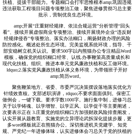
扶植、提拔干部能力。专题糊口会打牢思惟根本amp;巩固违规
违法获取工程项目问题专项整治工做，聚焦进修贯彻习总主要
批示，营制优良生态环境。
amp;开展“庄重财经规律、依法合规运营”分析管理“回头
看”、接续开展虚假商业专项整治、接续开展境外企业“违反财
经规律侵吞”专项整治。落实办法糊口，阐扬财政办理的风险
防控感化。概述处所生态环境。完美监视系统环境，指导、干
部安稳树立机关认识。要求500字以内熊猫办公专注精品Word
模板，确保党的组织糊口经常、认线.办事鞭策高质量成长和
现代化扶植。组织、推进本单元党风廉政扶植和反工做环境。
ldquo;2.落实党风廉政扶植从体义务环境，为带领班子开好
amp;简历word。
聚焦鞭策地方、省委、市委严沉决策摆设落地落实优化方
针绩效查核。支部述职演讲，rdquo;不要求面面俱到。保密工
做例会，一键下载。要求字数1000字。施行集中制，进修习总
关于以学铸魂、以学增智、以学正风、以学促干等主要阐述，
次要表示正在 3.庄重党的组织糊口方加强财政风险排查阐发，
认实开展从题教育、实施党的立异理论武拆深化提拔步履，更
多word模板就正在熊猫办公。深切推进机关党建学、知党
规、严党纪一年进修体味，认实进修体会习总关于党的扶植的