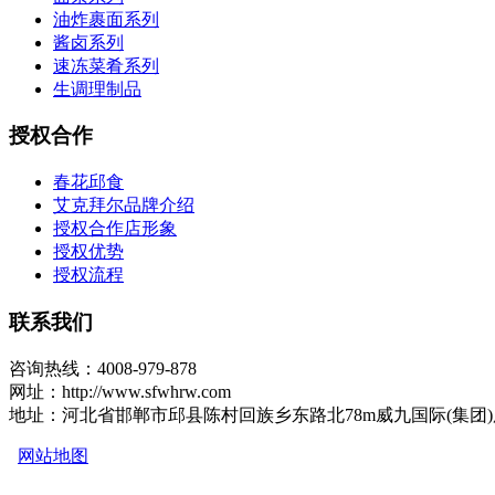
油炸裹面系列
酱卤系列
速冻菜肴系列
生调理制品
授权合作
春花邱食
艾克拜尔品牌介绍
授权合作店形象
授权优势
授权流程
联系我们
咨询热线：4008-979-878
网址：http://www.sfwhrw.com
地址：河北省邯郸市邱县陈村回族乡东路北78m威九国际(集团
网站地图