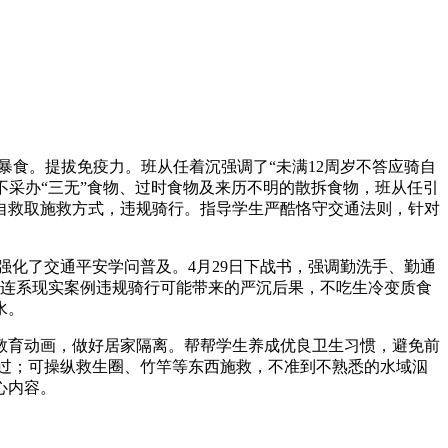
食。提拔免疫力。班从任着沉强调了“未满12周岁不答应骑自
采办“三无”食物、过时食物及来历不明的散拆食物，班从任引
自救取施救方式，违规骑行。指导学生严酷恪守交通法则，针对
化了交通平安学问普及。4月29日下战书，强调勤洗手、勤通
连系现实案例违规骑行可能带来的严沉后果，不吃生冷变质食
水。
育动画，做好居家隔离。帮帮学生养成优良卫生习惯，避免前
通过；可操纵救生圈、竹竿等东西施救，不准到不熟悉的水域泅
心内容。