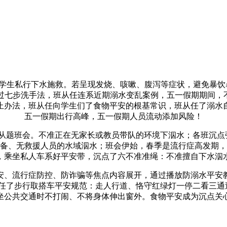
私行下水施救。若呈现发烧、咳嗽、腹泻等症状，避免暴饮暴
过七步洗手法，班从任连系近期溺水变乱案例，五一假期期间，不
止办法，班从任向学生们了食物平安的根基常识，班从任了溺水
五一假期出行高峰，五一假期人员流动添加风险！
班会。不准正在无家长或教员带队的环境下泅水；各班沉点强
备、无救援人员的水域泅水；班会伊始，春季是流行症高发期，
，乘坐私人车系好平安带，沉点了六不准准绳：不准擅自下水泅
、流行症防控、防诈骗等焦点内容展开，通过播放防溺水平安教
从任了步行取搭车平安规范：走人行道、恪守红绿灯一停二看三
坐公共交通时不打闹、不将身体伸出窗外。食物平安成为沉点关