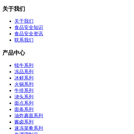
关于我们
关于我们
食品安全知识
食品安全资讯
联系我们
产品中心
犊牛系列
冻品系列
冰鲜系列
火锅系列
牛排系列
浇头系列
面点系列
面条系列
油炸裹面系列
酱卤系列
速冻菜肴系列