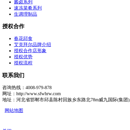
酱卤系列
速冻菜肴系列
生调理制品
授权合作
春花邱食
艾克拜尔品牌介绍
授权合作店形象
授权优势
授权流程
联系我们
咨询热线：4008-979-878
网址：http://www.sfwhrw.com
地址：河北省邯郸市邱县陈村回族乡东路北78m威九国际(集团
网站地图