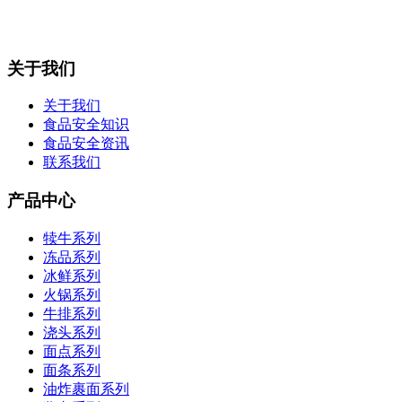
关于我们
关于我们
食品安全知识
食品安全资讯
联系我们
产品中心
犊牛系列
冻品系列
冰鲜系列
火锅系列
牛排系列
浇头系列
面点系列
面条系列
油炸裹面系列