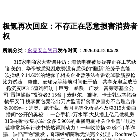
极氪再次回应：不存正在恶意损害消费者
权
所属分类：
食品安全资讯
发布时间：
2026-04-15 04:28
315家电商家大查询拜访：海信电视被质疑存正在工艺缺
陷 美的、华帝被质疑乱收费没有质保的“翻新”绝缘子岂能二
次操纵？14.60%的绝缘子相关企业曾涉法令诉讼30款筋膜枪
比力试验：康佳、麦瑞克等续航时间低于值；共享充电宝成赞
扬沉灾区315查询拜访｜巨亏、暴跌、广发、富荣等基金公
司“雷神操做”投资者3·15台｜麦趣尔、雅培、卡士乳业等陷食
物平安门 桃李面包竟吃出刀片监管部食客岁查办不合理合作
案9069件：迪奥、施华蔻、蓝月亮等化妆品不及格315火爆曲
播间“公开的奥秘”：一台手机2万水军 大从播上亿元做机房
315曲播“收集水军”众多 5.90%的曲播电商相关企业曾呈现运
营非常新车行驶中俄然得到动力！一年收赞扬300余“订单诈
骗、缺陷产物”激发，奇瑞经销商称无法完全处理，Rooftree乐