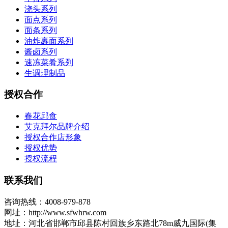
浇头系列
面点系列
面条系列
油炸裹面系列
酱卤系列
速冻菜肴系列
生调理制品
授权合作
春花邱食
艾克拜尔品牌介绍
授权合作店形象
授权优势
授权流程
联系我们
咨询热线：4008-979-878
网址：http://www.sfwhrw.com
地址：河北省邯郸市邱县陈村回族乡东路北78m威九国际(集