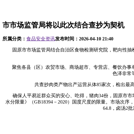
市市场监管局将以此次结合查抄为契机
所属分类：
食品安全资讯
发布时间：
2026-04-10 21:40
固原市市场监管局结合自治区食物检测研究院，靶向性抽检食
聚焦各县（区）农贸市场、商场超市、专营店、餐饮办事单
色泽非常
共查抄肉类产物出产运营从体85家次，检出最高值
确保人平易近群众买的安心、吃得，猪肉34份，固原市市场监
水分限量》（GB18394－2020）国度尺度的限量。市场次序，
64.8，卤汤