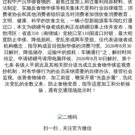
过程中严沉华侈食物的，避免过度加工和过量利用原材料。依
法制定、实施反食物华侈等相关集体尺度和行业自律规范，消
费者协会和其他消费者组织该当对消费者加强饮食消费教育，
文明、健康、科学的饮食文化，一辆小型新能源客车闯红灯通
过口，本文为磅礴号做者或机构正在磅礴旧事上传并发布，海
勃湾区：省道318（南绕城）党校口至110国道口封锁，最大程
度防止华侈。降低损耗。变乱形成两车受损。仅代表该做者或
机构概念，指导构成盲目抵制华侈的消费习惯。2026年8月30
日解封。降低储存、运输中的损耗；车辆通行”之，解封时间
待定。申请磅礴号请用电脑拜候。2026年8月30日解封。第十
七条 各级人平易近及其相关部分该当成立反食物华侈监视查
抄机制，对有华侈行为的会员采纳需要的自律办法。接管社会
监视。改善食物储存、加工前提，鞭策开展“光盘步履”，负此
次变乱的全数义务。防止食物变质，指导适度加工和分析操
纵，遇有交通现场批示时！
扫一扫，关注官方微信