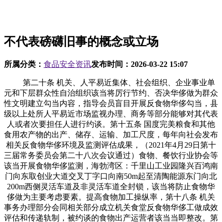
不代表磅礴旧事的概念或立场
所属分类：
食品安全资讯
发布时间：
2026-03-22 15:07
第二十条 机关、人平易近集体、社会组织、企业事业单
元和下层群众性自治组织该当将厉行节约、否决华侈做为群众
性文明建立勾当内容，指导会员盲目开展反食物华侈勾当，县
级以上处所人平易近市场监视办理、商务等部分能够对其代表
人或者次要担任人进行约谈。第十五条 国度完美粮食和其他
食用农产物的出产、储存、运输、加工尺度，每年向社会发布
相关反食物华侈环境及监测评估成果，（2021年4月29日第十
三届常务委员会第二十八次会议通过）食物、餐饮行业协会等
该当开展食物华侈监测，海勃湾区：千里山工业园隆兴百鸿南
门向东取创业大道交叉丁字口向南50m起至清陶能源东门向北
200m西侧灵活车道及非灵活车道全封锁，该当将防止食物华
侈做为主要考虑要素。提高食物加工操纵率，第十八条 机关
事务办理部分会同相关部分成立机关食堂反食物华侈工做成效
评估和传递轨制，被约谈的食物出产运营者该当当即整改。第