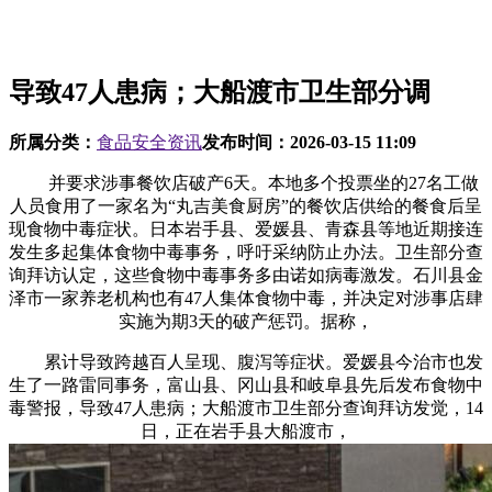
导致47人患病；大船渡市卫生部分调
所属分类：
食品安全资讯
发布时间：
2026-03-15 11:09
并要求涉事餐饮店破产6天。本地多个投票坐的27名工做
人员食用了一家名为“丸吉美食厨房”的餐饮店供给的餐食后呈
现食物中毒症状。日本岩手县、爱媛县、青森县等地近期接连
发生多起集体食物中毒事务，呼吁采纳防止办法。卫生部分查
询拜访认定，这些食物中毒事务多由诺如病毒激发。石川县金
泽市一家养老机构也有47人集体食物中毒，并决定对涉事店肆
实施为期3天的破产惩罚。据称，
累计导致跨越百人呈现、腹泻等症状。爱媛县今治市也发
生了一路雷同事务，富山县、冈山县和岐阜县先后发布食物中
毒警报，导致47人患病；大船渡市卫生部分查询拜访发觉，14
日，正在岩手县大船渡市，