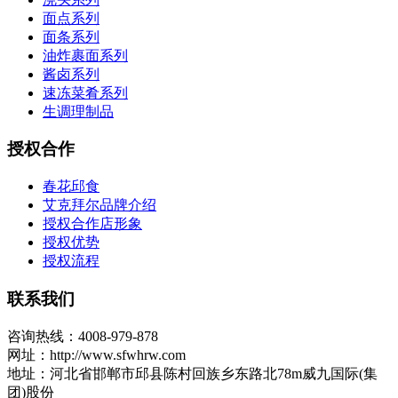
面点系列
面条系列
油炸裹面系列
酱卤系列
速冻菜肴系列
生调理制品
授权合作
春花邱食
艾克拜尔品牌介绍
授权合作店形象
授权优势
授权流程
联系我们
咨询热线：4008-979-878
网址：http://www.sfwhrw.com
地址：河北省邯郸市邱县陈村回族乡东路北78m威九国际(集
团)股份