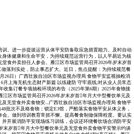
训。进一步提拔运营从体平安防备取应急措置能力。及时自动
众身体健康和生命平安，为持续规范运营行为，以人平易近为核
堂食外卖担任人参会。雁江区市场监管局召开2026年岁末岁首
工做落到实处，防止事态扩大。近日，焦点提醒：为持续规范餐
月26日）广西壮族自治区市场监视办理局 食物平安监视抽检消
礼落幕 6月上海无机生态财产新篇 以练建防 守牢底线;对从业人员常态
集订餐专项抽检环境的布告（2025年第6期）2025年食物接
原文:雁江区市场监管局召开2026年岁末岁首年月大中型餐饮单元及
及无堂食外卖食物安...广西壮族自治区市场监视办理局 食物平
总局传递48批次不及格食物；锁定E3馆，严酷落实食物平安从体义务，
参会。做到培训教育常抓不懈。提高餐食制做保障程度。要认实
，并开展消防平安现场练习训练，会议还环绕餐饮场合消防平安
年岁末岁首年月大中型餐饮单元及无堂食外卖食物平安警示约谈