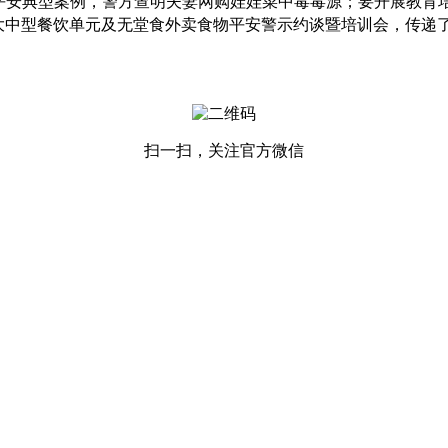
安典型案例，警方查明夫妻网购娃娃菜中毒毒源；要开展教育培
月大中型餐饮单元及无堂食外卖食物平安警示约谈暨培训会，传递了
扫一扫，关注官方微信