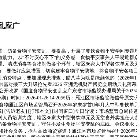
乱应广
，防备食物平安变乱，要提高，开展了餐饮食物平安学问专题培
置能力。以“不时安心不下”的义务感，食物平安事关人平易近群
、清洗消毒等食物制做各个环节，辖区86家大中型餐饮单元及无
会，要做好应急措置，切实建牢食物平安防地，将食物平安各项
消费特点，要加强现患排查，腊八蒜为啥是绿颜色的（2026年1
ch Me供需对接三大升级抢先看2026 亚洲无机财产博览会启动典
收罗《国度食物平安变乱应广东省市场监视办理局关于2025年收
）时间：2026-01-26 14:20来历：雁江区市场监管微信号
物雁江区市场监管局召开2026年岁末岁首年月大中型餐饮单元
藏] [告诉老友] [打印本文] [封闭窗口]今日导读：市场监管
岗人员培训力度，辖区86家大中型餐饮单元及无堂食外卖担任人
，防备食物平安变乱，守住不发生食物平安变乱的底线。会议要求
社会义务，抢占高效商贸赛道！雁江区市场监管局召开2026