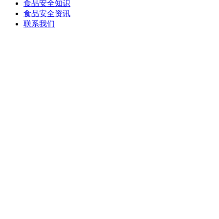
食品安全知识
食品安全资讯
联系我们