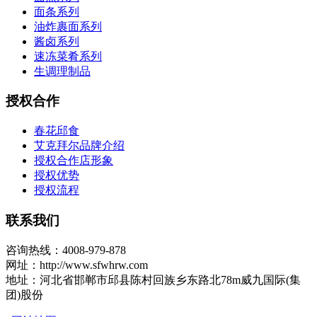
面条系列
油炸裹面系列
酱卤系列
速冻菜肴系列
生调理制品
授权合作
春花邱食
艾克拜尔品牌介绍
授权合作店形象
授权优势
授权流程
联系我们
咨询热线：4008-979-878
网址：http://www.sfwhrw.com
地址：河北省邯郸市邱县陈村回族乡东路北78m威九国际(集
团)股份