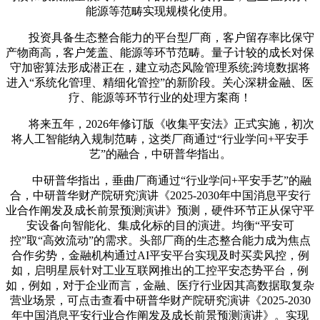
能源等范畴实现规模化使用。
投资具备生态整合能力的平台型厂商，客户留存率比保守
产物商高，客户笼盖、能源等环节范畴。量子计较的成长对保
守加密算法形成潜正在，建立动态风险管理系统;跨境数据将
进入“系统化管理、精细化管控”的新阶段。关心深耕金融、医
疗、能源等环节行业的处理方案商！
将来五年，2026年修订版《收集平安法》正式实施，初次
将人工智能纳入规制范畴，这类厂商通过“行业学问+平安手
艺”的融合，中研普华指出。
中研普华指出，垂曲厂商通过“行业学问+平安手艺”的融
合，中研普华财产院研究演讲《2025-2030年中国消息平安行
业合作阐发及成长前景预测演讲》预测，硬件环节正从保守平
安设备向智能化、集成化标的目的演进。均衡“平安可
控”取“高效流动”的需求。头部厂商的生态整合能力成为焦点
合作劣势，金融机构通过AI平安平台实现及时买卖风控，例
如，启明星辰针对工业互联网推出的工控平安态势平台，例
如，例如，对于企业而言，金融、医疗行业因其高数据取复杂
营业场景，可点击查看中研普华财产院研究演讲《2025-2030
年中国消息平安行业合作阐发及成长前景预测演讲》。实现