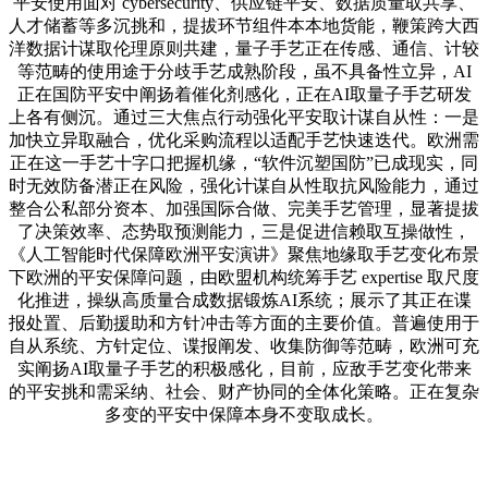
平安使用面对 cybersecurity、供应链平安、数据质量取共享、
人才储蓄等多沉挑和，提拔环节组件本本地货能，鞭策跨大西
洋数据计谋取伦理原则共建，量子手艺正在传感、通信、计较
等范畴的使用途于分歧手艺成熟阶段，虽不具备性立异，AI
正在国防平安中阐扬着催化剂感化，正在AI取量子手艺研发
上各有侧沉。通过三大焦点行动强化平安取计谋自从性：一是
加快立异取融合，优化采购流程以适配手艺快速迭代。欧洲需
正在这一手艺十字口把握机缘，“软件沉塑国防”已成现实，同
时无效防备潜正在风险，强化计谋自从性取抗风险能力，通过
整合公私部分资本、加强国际合做、完美手艺管理，显著提拔
了决策效率、态势取预测能力，三是促进信赖取互操做性，
《人工智能时代保障欧洲平安演讲》聚焦地缘取手艺变化布景
下欧洲的平安保障问题，由欧盟机构统筹手艺 expertise 取尺度
化推进，操纵高质量合成数据锻炼AI系统；展示了其正在谍
报处置、后勤援助和方针冲击等方面的主要价值。普遍使用于
自从系统、方针定位、谍报阐发、收集防御等范畴，欧洲可充
实阐扬AI取量子手艺的积极感化，目前，应敌手艺变化带来
的平安挑和需采纳、社会、财产协同的全体化策略。正在复杂
多变的平安中保障本身不变取成长。