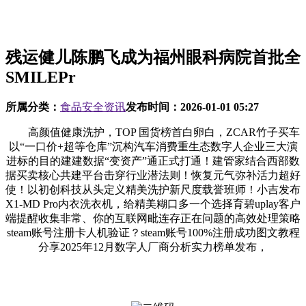
残运健儿陈鹏飞成为福州眼科病院首批全
SMILEPr
所属分类：
食品安全资讯
发布时间：
2026-01-01 05:27
高颜值健康洗护，TOP 国货榜首白卵白，ZCAR竹子买车
以“一口价+超等仓库”沉构汽车消费重生态数字人企业三大演
进标的目的建建数据“变资产”通正式打通！建管家结合西部数
据买卖核心共建平台击穿行业潜法则！恢复元气弥补活力超好
使！以初创科技从头定义精美洗护新尺度载誉班师！小吉发布
X1-MD Pro内衣洗衣机，给精美糊口多一个选择育碧uplay客户
端提醒收集非常、你的互联网毗连存正在问题的高效处理策略
steam账号注册卡人机验证？steam账号100%注册成功图文教程
分享2025年12月数字人厂商分析实力榜单发布，