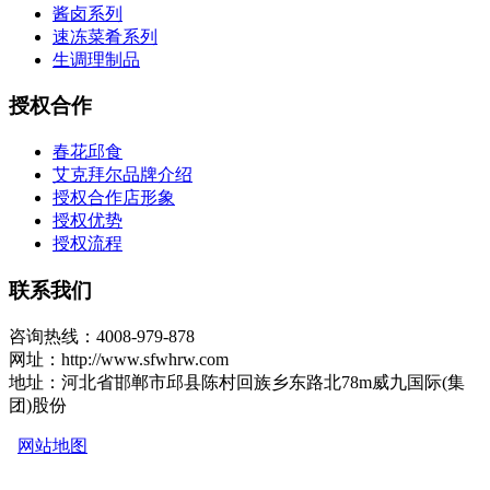
酱卤系列
速冻菜肴系列
生调理制品
授权合作
春花邱食
艾克拜尔品牌介绍
授权合作店形象
授权优势
授权流程
联系我们
咨询热线：4008-979-878
网址：http://www.sfwhrw.com
地址：河北省邯郸市邱县陈村回族乡东路北78m威九国际(集
团)股份
网站地图