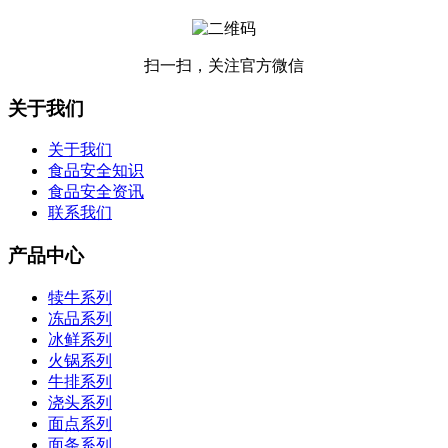
扫一扫，关注官方微信
关于我们
关于我们
食品安全知识
食品安全资讯
联系我们
产品中心
犊牛系列
冻品系列
冰鲜系列
火锅系列
牛排系列
浇头系列
面点系列
面条系列