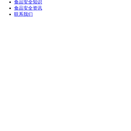
食品安全知识
食品安全资讯
联系我们