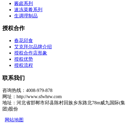
酱卤系列
速冻菜肴系列
生调理制品
授权合作
春花邱食
艾克拜尔品牌介绍
授权合作店形象
授权优势
授权流程
联系我们
咨询热线：4008-979-878
网址：http://www.sfwhrw.com
地址：河北省邯郸市邱县陈村回族乡东路北78m威九国际(集
团)股份
网站地图