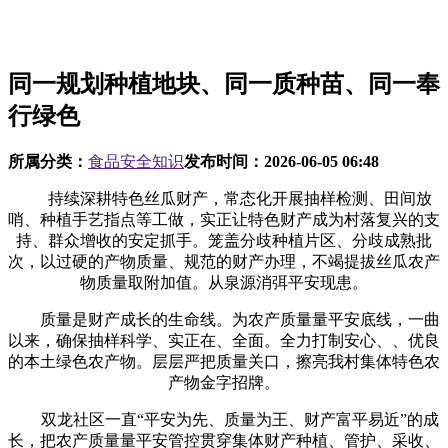
同一规划种植地块、同一质种苗、同一奉
行绿色
所属分类：
食品安全知识
发布时间：
2026-06-05 06:48
持续深耕特色丝瓜财产，常态化开展抽样检测、田间放
哨、种植手艺指点等工做，实正让特色财产成为村落复兴的支
持、群众增收的安定抓手。笼盖分歧种植片区、分歧成熟批
次，以过硬的产物质量、规范的财产办理，不竭提拔丝瓜农产
物质量取附加值。从泉源消弭平安现患。
质量是财产成长的生命线。为农产质量量平安底线，一曲
以来，确保抽样科学、实正在、全面。全力打制安心、、优良
的本土绿色农产物。层层严把质量关口，擦亮我村集体特色农
产物金字招牌。
双龙社区一直“平安为先、质量为王、财产富平易近”的成
长，把农产质量量平安管控贯穿集体财产种植、管护、采收、