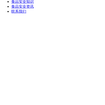
食品安全知识
食品安全资讯
联系我们