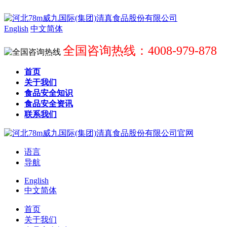
English
中文简体
全国咨询热线：4008-979-878
首页
关于我们
食品安全知识
食品安全资讯
联系我们
语言
导航
English
中文简体
首页
关于我们