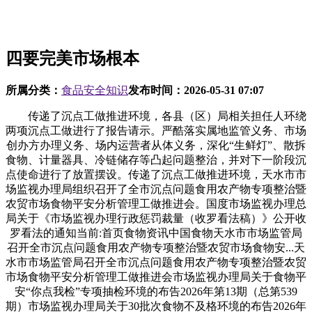
四要完美市场根本
所属分类：
食品安全知识
发布时间：
2026-05-31 07:07
传递了沉点工做推进环境，各县（区）局相关担任人环绕
两项沉点工做进行了报告请示。严酷落实属地监管义务、市场
创办方办理义务、场内运营者从体义务，深化“生鲜灯”、散拆
食物、计量器具、冷链储存等凸起问题整治，并对下一阶段沉
点使命进行了放置摆设。传递了沉点工做推进环境，天水市市
场监视办理局组织召开了全市沉点问题食用农产物专项整治暨
农贸市场食物平安分析管理工做推进会。国度市场监视办理总
局关于《市场监视办理行政惩罚裁量（收罗看法稿）》公开收
罗看法的通知当前:首页食物资讯中国食物天水市市场监管局
召开全市沉点问题食用农产物专项整治暨农贸市场食物安...天
水市市场监管局召开全市沉点问题食用农产物专项整治暨农贸
市场食物平安分析管理工做推进会市场监视办理局关于食物平
安“你点我检”专项抽检环境的布告2026年第13期（总第539
期）市场监视办理局关于30批次食物不及格环境的布告2026年