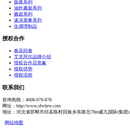
面条系列
油炸裹面系列
酱卤系列
速冻菜肴系列
生调理制品
授权合作
春花邱食
艾克拜尔品牌介绍
授权合作店形象
授权优势
授权流程
联系我们
咨询热线：4008-979-878
网址：http://www.sfwhrw.com
地址：河北省邯郸市邱县陈村回族乡东路北78m威九国际(集团
网站地图