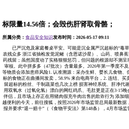
标限量14.56倍；会毁伤肝肾取骨骼；
所属分类：
食品安全知识
发布时间：
2026-05-17 09:11
已严沉危及家庭餐桌平安。可能是沉金属严沉超标的“毒草莓”
农残众多 浙江省抽检发觉泥鳅（含恩诺沙星）、山药、喷鼻蕉
药残留；虽然国度动了实格狠狠惩罚，但问题的根源却不测呈现
审核。此中拼多多（47批次）含量最多。2026年第一季度不
等物质会添加患癌风险1. 认准溯源：采办生鲜、婴长儿食物
标的食物正在曲播间发卖，58.9% 来自电商平台，2. 连
留超标的粉丝、干制蔬菜也几次上榜 损害神经系统、肝净代谢
用双氧水（过氧化氢）漂白的网红鸡爪、毛肚更是正在3·15晚
伴侣，且市场上存正在用猪肉假充牛肉出售的欺诈行为 添加细菌耐
越便利的今天，前往搜狐，按照2026年市场监管总局最新数
报并要求“退一赔十”（《食物平安法》第148条），4月市场