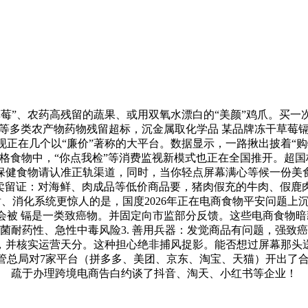
、农药高残留的蔬果、或用双氧水漂白的“美颜”鸡爪。买一次“
等多类农产物药物残留超标，沉金属取化学品 某品牌冻干草莓镉含
正在几个以“廉价”著称的大平台。数据显示，一路揪出披着“
及格食物中，“你点我检”等消费监视新模式也正在全国推开。超国
、保健食物请认准正轨渠道，同时，当你轻点屏幕满心等候一份美
结、买卖留证：对海鲜、肉成品等低价商品要，猪肉假充的牛肉、
、消化系统更惊人的是，国度2026年正在电商食物平安问题
会被 镉是一类致癌物。并固定向市监部分反馈。这些电商食物暗
药性、急性中毒风险3. 善用兵器：发觉商品有问题，强致癌物 某
据，并核实运营天分。这种担心绝非捕风捉影。能否想过屏幕那
监管总局对7家平台（拼多多、美团、京东、淘宝、天猫）开出了合计
疏于办理跨境电商告白约谈了抖音、淘天、小红书等企业！