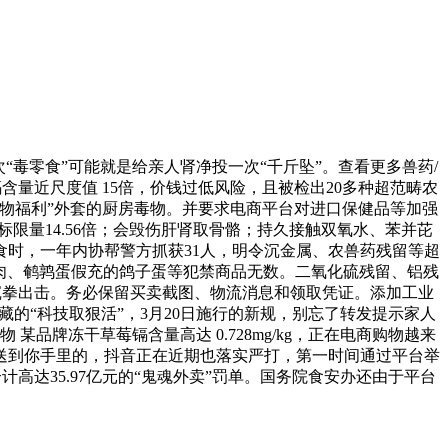
毒零食”可能就是给亲人肾净投一次“千斤坠”。查看更多兽药/
量近尺度值 15倍，价钱过低风险，且被检出20多种超范畴农
购物福利”外套的厨房毒物。并要求电商平台对进口保健品等加强
标限量14.56倍；会毁伤肝肾取骨骼；持久接触双氧水、苯并芘
食时，一年内协帮警方抓获31人，明令沉金属、农兽药残留等超
假鹿肉、鹌鹑蛋假充的鸽子蛋等犯禁商品无数。二氧化硫残留、铝残
上沉拳出击。务必保留买卖截图、物流消息和领取凭证。添加工业
藏的“科技取狠活”，3月20日施行的新规，别忘了转发提示家人
品牌冻干草莓镉含量高达 0.728mg/kg，正在电商购物越来
头送到你手里的，抖音正在近期也落实严打，第一时间通过平台举
高达35.97亿元的“鬼魂外卖”罚单。国务院食安办还由于平台