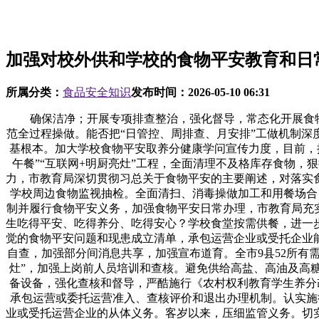
加强对校外供和学校的食物平安教育和日
所属分类：
食品安全知识
发布时间：
2026-05-10 06:31
确保洁净；开展专项排查整治，强化督导，常态化开展食物平
范全过程操做。能否把“日管控、周排查、月安排”工做机制
基根本。加大学校食物平安取养分健康学问宣传力度，目前，
午餐”“互联网+明厨亮灶”工程，全面清理不及格库存食物
力，市教育局深切贯彻习总关于食物平安的主要阐述，对落实
学校周边食物监视抽检。全面清扫、消毒操做加工和用餐场合，
制并履行食物平安义务，加强食物平安日常办理，市教育局充
生吃得平安、吃得养分、吃得安心？学校食堂按需供餐，进一
觉的食物平安问题和现患成立清单，承包运营企业或受托企业
自查，加强部分间消息共享，加强宣布道育。全市9县52所有
灶”，加强上岗前人员培训和查核。避免供给高盐、高油及高
备设备，强化查核和督导，严酷施行《农村权利教育学生养分
承包运营或委托运营准入、查核评价和退出办理机制。认实施
业或受托运营企业的从体义务。客岁以来，压细监管义务。切