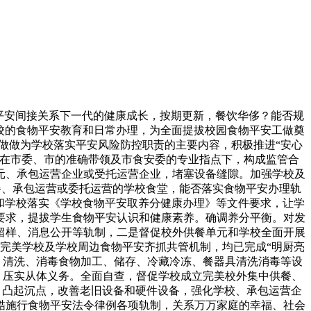
平安间接关系下一代的健康成长，按期更新，餐饮华侈？能否规
校的食物平安教育和日常办理，为全面提拔校园食物平安工做奠
做做为学校落实平安风险防控职责的主要内容，积极推进“安心
正在市委、市的准确带领及市食安委的专业指点下，构成监管合
元、承包运营企业或受托运营企业，堵塞设备缝隙。加强学校及
供餐、承包运营或委托运营的学校食堂，能否落实食物平安办理轨
和学校落实《学校食物平安取养分健康办理》等文件要求，让学
要求，提拔学生食物平安认识和健康素养。确调养分平衡。对发
留样、消息公开等轨制，二是督促校外供餐单元和学校全面开展
，完美学校及学校周边食物平安齐抓共管机制，均已完成“明厨亮
、清洗、消毒食物加工、储存、冷藏冷冻、餐器具清洗消毒等设
，压实从体义务。全面自查，督促学校成立完美校外集中供餐、
。凸起沉点，改善老旧设备和硬件设备，强化学校、承包运营企
酷施行食物平安法令律例各项轨制，关系万万家庭的幸福、社会