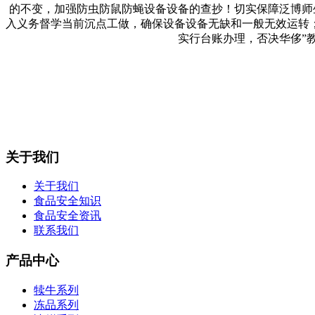
的不变，加强防虫防鼠防蝇设备设备的查抄！切实保障泛博师生
入义务督学当前沉点工做，确保设备设备无缺和一般无效运转
实行台账办理，否决华侈”
关于我们
关于我们
食品安全知识
食品安全资讯
联系我们
产品中心
犊牛系列
冻品系列