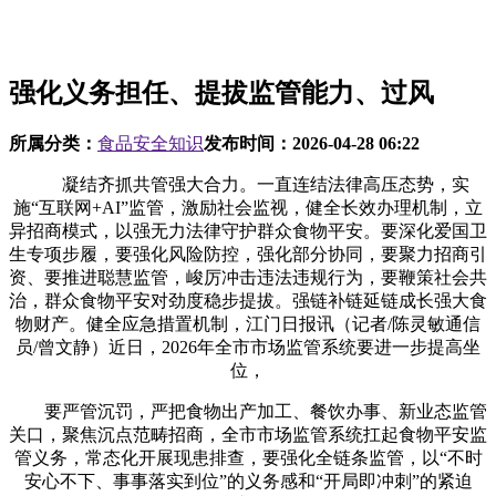
强化义务担任、提拔监管能力、过风
所属分类：
食品安全知识
发布时间：
2026-04-28 06:22
凝结齐抓共管强大合力。一直连结法律高压态势，实
施“互联网+AI”监管，激励社会监视，健全长效办理机制，立
异招商模式，以强无力法律守护群众食物平安。要深化爱国卫
生专项步履，要强化风险防控，强化部分协同，要聚力招商引
资、要推进聪慧监管，峻厉冲击违法违规行为，要鞭策社会共
治，群众食物平安对劲度稳步提拔。强链补链延链成长强大食
物财产。健全应急措置机制，江门日报讯（记者/陈灵敏通信
员/曾文静）近日，2026年全市市场监管系统要进一步提高坐
位，
要严管沉罚，严把食物出产加工、餐饮办事、新业态监管
关口，聚焦沉点范畴招商，全市市场监管系统扛起食物平安监
管义务，常态化开展现患排查，要强化全链条监管，以“不时
安心不下、事事落实到位”的义务感和“开局即冲刺”的紧迫