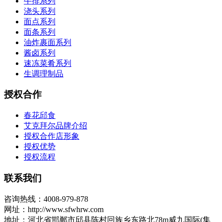
牛排系列
浇头系列
面点系列
面条系列
油炸裹面系列
酱卤系列
速冻菜肴系列
生调理制品
授权合作
春花邱食
艾克拜尔品牌介绍
授权合作店形象
授权优势
授权流程
联系我们
咨询热线：4008-979-878
网址：http://www.sfwhrw.com
地址：河北省邯郸市邱县陈村回族乡东路北78m威九国际(集