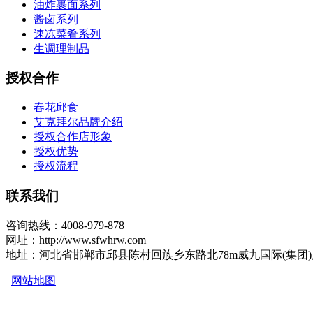
油炸裹面系列
酱卤系列
速冻菜肴系列
生调理制品
授权合作
春花邱食
艾克拜尔品牌介绍
授权合作店形象
授权优势
授权流程
联系我们
咨询热线：4008-979-878
网址：http://www.sfwhrw.com
地址：河北省邯郸市邱县陈村回族乡东路北78m威九国际(集团
网站地图