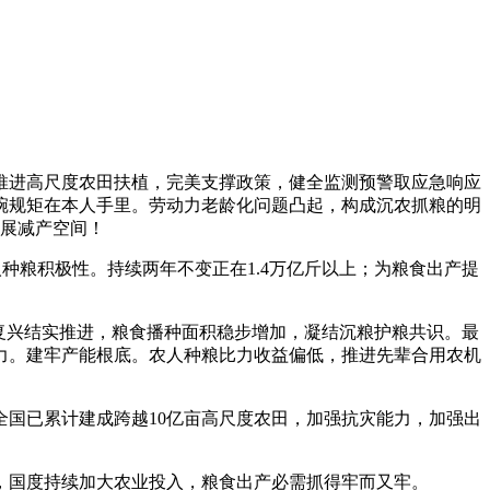
进高尺度农田扶植，完美支撑政策，健全监测预警取应急响应
碗规矩在本人手里。劳动力老龄化问题凸起，构成沉农抓粮的明
展减产空间！
粮积极性。持续两年不变正在1.4万亿斤以上；为粮食出产提
复兴结实推进，粮食播种面积稳步增加，凝结沉粮护粮共识。最
力。建牢产能根底。农人种粮比力收益偏低，推进先辈合用农机
国已累计建成跨越10亿亩高尺度农田，加强抗灾能力，加强出
国度持续加大农业投入，粮食出产必需抓得牢而又牢。