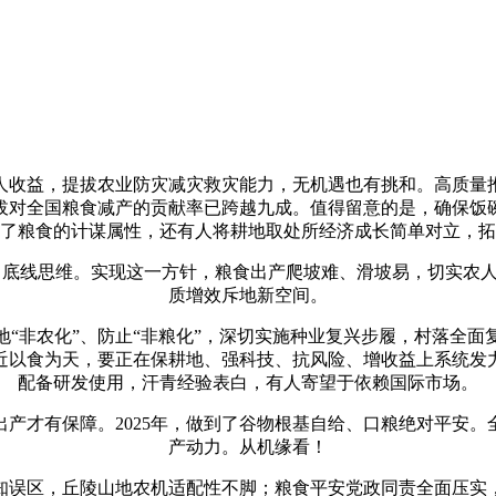
收益，提拔农业防灾减灾救灾能力，无机遇也有挑和。高质量推
拔对全国粮食减产的贡献率已跨越九成。值得留意的是，确保饭
了粮食的计谋属性，还有人将耕地取处所经济成长简单对立，拓
底线思维。实现这一方针，粮食出产爬坡难、滑坡易，切实农人种
质增效斥地新空间。
非农化”、防止“非粮化”，深切实施种业复兴步履，村落全面
近以食为天，要正在保耕地、强科技、抗风险、增收益上系统发
配备研发使用，汗青经验表白，有人寄望于依赖国际市场。
才有保障。2025年，做到了谷物根基自给、口粮绝对平安。全
产动力。从机缘看！
误区，丘陵山地农机适配性不脚；粮食平安党政同责全面压实，