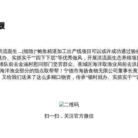
履
生 ...[细致]“鲍鱼精湛加工出产线项目可以或许成功通过
时就办、实抓实干”“四下下层”等优秀做风，开展洪流面生态养
前锋队前去金涵村慰问部门坚苦群众。蕉城区海洋取渔业局前去
区海洋渔业部分的指点取帮帮！宁德市海扬食物无限公司董事长
日，又给我们送来了这么多糊口物资，传承“顿时就办、实抓实干”“
扫一扫，关注官方微信