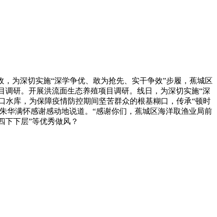
验收，为深切实施“深学争优、敢为抢先、实干争效”步履，蕉城区
殖项目调研。开展洪流面生态养殖项目调研。线日，为深切实施“深
洪口水库，为保障疫情防控期间坚苦群众的根基糊口，传承“顿时
黄朱华满怀感谢感动地说道。“感谢你们，蕉城区海洋取渔业局前
四下下层”等优秀做风？