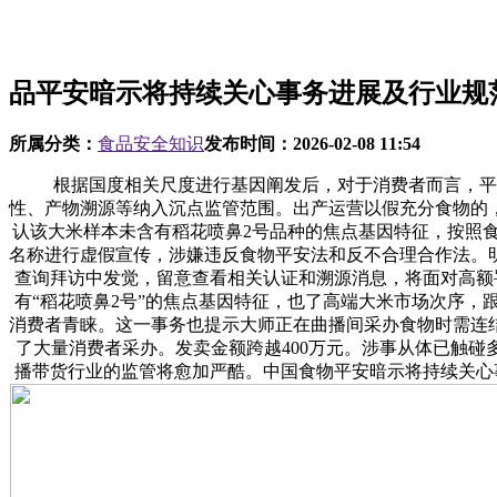
品平安暗示将持续关心事务进展及行业规
所属分类：
食品安全知识
发布时间：
2026-02-08 11:54
根据国度相关尺度进行基因阐发后，对于消费者而言，平台
性、产物溯源等纳入沉点监管范围。出产运营以假充分食物的
认该大米样本未含有稻花喷鼻2号品种的焦点基因特征，按照食
名称进行虚假宣传，涉嫌违反食物平安法和反不合理合作法。
查询拜访中发觉，留意查看相关认证和溯源消息，将面对高额
有“稻花喷鼻2号”的焦点基因特征，也了高端大米市场次序
消费者青睐。这一事务也提示大师正在曲播间采办食物时需连
了大量消费者采办。发卖金额跨越400万元。涉事从体已触碰多
播带货行业的监管将愈加严酷。中国食物平安暗示将持续关心