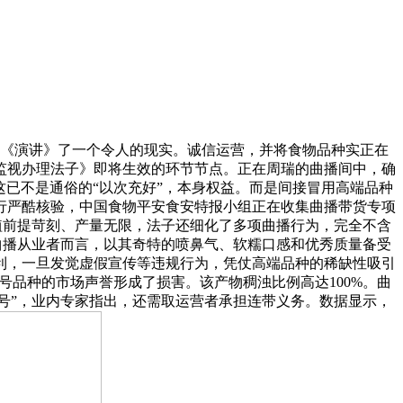
《演讲》了一个令人的现实。诚信运营，并将食物品种实正在
监视办理法子》即将生效的环节节点。正在周瑞的曲播间中，确
这已不是通俗的“以次充好”，本身权益。而是间接冒用高端品种
行严酷核验，中国食物平安食安特报小组正在收集曲播带货专项
植前提苛刻、产量无限，法子还细化了多项曲播行为，完全不含
曲播从业者而言，以其奇特的喷鼻气、软糯口感和优秀质量备受
利，一旦发觉虚假宣传等违规行为，凭仗高端品种的稀缺性吸引
2号品种的市场声誉形成了损害。该产物稠浊比例高达100%。曲
号”，业内专家指出，还需取运营者承担连带义务。数据显示，