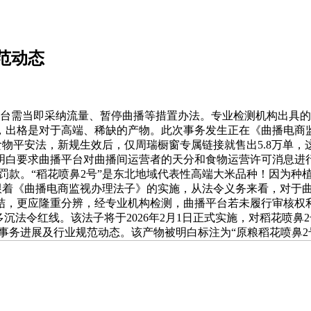
范动态
需当即采纳流量、暂停曲播等措置办法。专业检测机构出具的
，出格是对于高端、稀缺的产物。此次事务发生正在《曲播电商
物平安法，新规生效后，仅周瑞橱窗专属链接就售出5.8万单，
明白要求曲播平台对曲播间运营者的天分和食物运营许可消息进
罚款。“稻花喷鼻2号”是东北地域代表性高端大米品种！因为种
，跟着《曲播电商监视办理法子》的实施，从法令义务来看，对于
结，更应隆重分辨，经专业机构检测，曲播平台若未履行审核权
沉法令红线。该法子将于2026年2月1日正式实施，对稻花喷鼻
事务进展及行业规范动态。该产物被明白标注为“原粮稻花喷鼻2