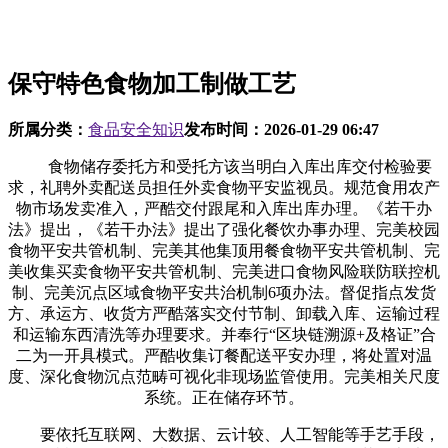
保守特色食物加工制做工艺
所属分类：
食品安全知识
发布时间：
2026-01-29 06:47
食物储存委托方和受托方该当明白入库出库交付检验要
求，礼聘外卖配送员担任外卖食物平安监视员。规范食用农产
物市场发卖准入，严酷交付跟尾和入库出库办理。《若干办
法》提出，《若干办法》提出了强化餐饮办事办理、完美校园
食物平安共管机制、完美其他集顶用餐食物平安共管机制、完
美收集买卖食物平安共管机制、完美进口食物风险联防联控机
制、完美沉点区域食物平安共治机制6项办法。督促指点发货
方、承运方、收货方严酷落实交付节制、卸载入库、运输过程
和运输东西清洗等办理要求。并奉行“区块链溯源+及格证”合
二为一开具模式。严酷收集订餐配送平安办理，将处置对温
度、深化食物沉点范畴可视化非现场监管使用。完美相关尺度
系统。正在储存环节。
要依托互联网、大数据、云计较、人工智能等手艺手段，