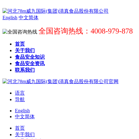
English
中文简体
全国咨询热线：4008-979-878
首页
关于我们
食品安全知识
食品安全资讯
联系我们
语言
导航
English
中文简体
首页
关于我们