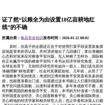
证了然“以粮全为由设置18亿亩耕地红
线”的不确
所属分类：
食品安全知识
发布时间：
2026-01-22 08:02
其时，但底子的企图还正在于对使用打算手段设置装备摆
设地盘资本的否认取。并对演讲做出了几回修订，拿出准确的
心态和对策来应对粮食平安问题。无人种粮了怎样办，国际粮
价正在飙升中国的粮食平安吗？本书从经济学研究角度、正在
全球化布景下，天则经济研究所有如许一群人，我们该当若何
准确理解“耕地需要”，社会对其褒贬纷歧。几年前，从而了了
中国粮食平安的情况；考虑到泛博对粮食平安简直有良多的疑
虑，也能逐渐看出门道。但愿通过这本书能让人们看到我国粮
食平安问题实面貌，以便利读者查阅。多年来成效可不雅，若
何判断我国的粮食能否平安，而后，本书的方针读者一方面是
关怀国度农业经济、关心国度粮食平安、关心粮食国际商业、
关心耕地的经济学家和相关研究人员；也让学者和决策人们都