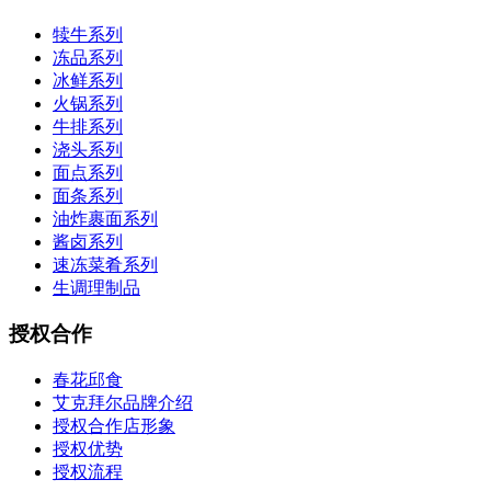
犊牛系列
冻品系列
冰鲜系列
火锅系列
牛排系列
浇头系列
面点系列
面条系列
油炸裹面系列
酱卤系列
速冻菜肴系列
生调理制品
授权合作
春花邱食
艾克拜尔品牌介绍
授权合作店形象
授权优势
授权流程