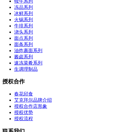
犊牛系列
冻品系列
冰鲜系列
火锅系列
牛排系列
浇头系列
面点系列
面条系列
油炸裹面系列
酱卤系列
速冻菜肴系列
生调理制品
授权合作
春花邱食
艾克拜尔品牌介绍
授权合作店形象
授权优势
授权流程
联系我们