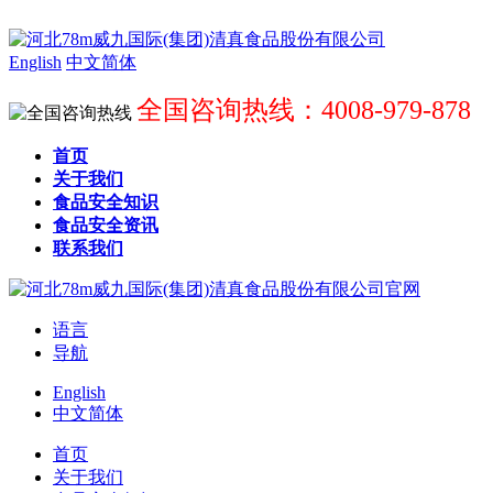
English
中文简体
全国咨询热线：4008-979-878
首页
关于我们
食品安全知识
食品安全资讯
联系我们
语言
导航
English
中文简体
首页
关于我们