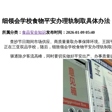
细领会学校食物平安办理轨制取具体办法
所属分类：
食品安全知识
发布时间：
2026-01-09 05:40
查抄节日期间市场供应、商质量量取办事保障环境。王国平
正在三亚双品学校，随后，细致领会学校食物平安办理轨制取
驱逐除夕客流高峰，同时要切实做好平安出产、办事质量提拔