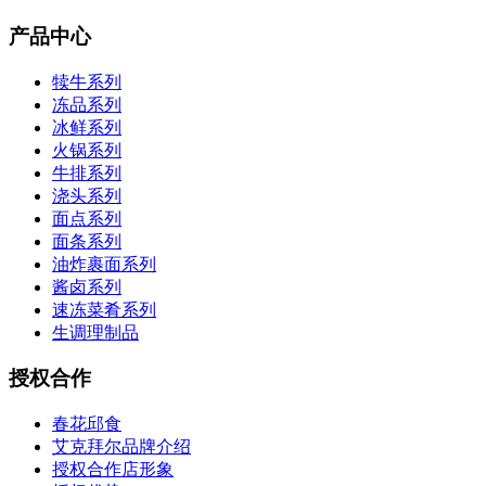
产品中心
犊牛系列
冻品系列
冰鲜系列
火锅系列
牛排系列
浇头系列
面点系列
面条系列
油炸裹面系列
酱卤系列
速冻菜肴系列
生调理制品
授权合作
春花邱食
艾克拜尔品牌介绍
授权合作店形象