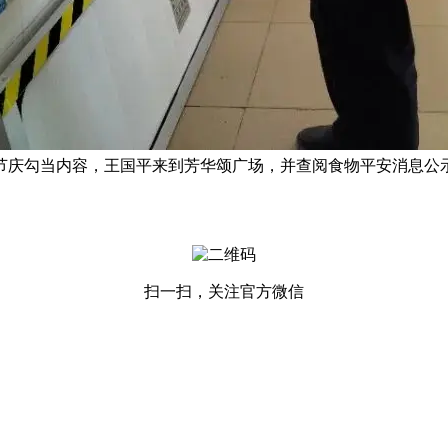
节庆勾当内容，王国平来到芳华颂广场，并查阅食物平安消息公
扫一扫，关注官方微信