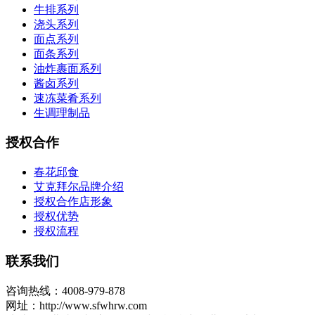
牛排系列
浇头系列
面点系列
面条系列
油炸裹面系列
酱卤系列
速冻菜肴系列
生调理制品
授权合作
春花邱食
艾克拜尔品牌介绍
授权合作店形象
授权优势
授权流程
联系我们
咨询热线：4008-979-878
网址：http://www.sfwhrw.com