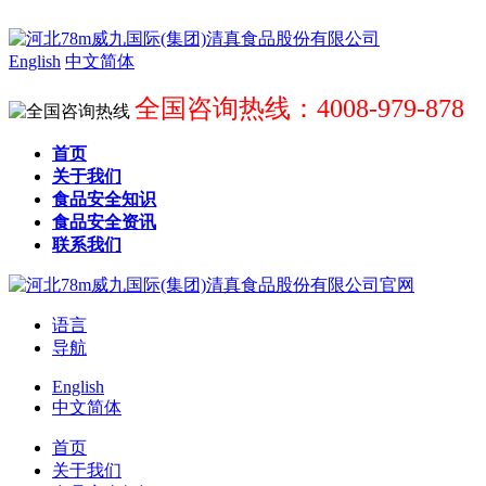
English
中文简体
全国咨询热线：4008-979-878
首页
关于我们
食品安全知识
食品安全资讯
联系我们
语言
导航
English
中文简体
首页
关于我们