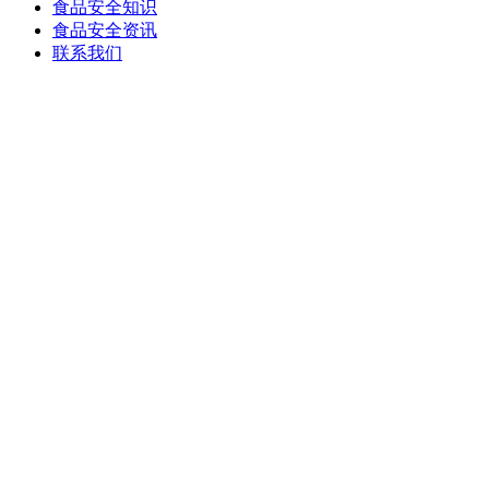
食品安全知识
食品安全资讯
联系我们