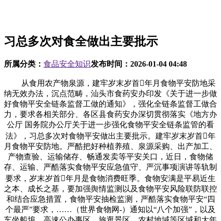
习总多次对食全做出主要批示
所属分类：
食品安全知识
发布时间：
2026-01-04 04:48
从食用农产物泉源，建牢岁末岁首年月食物平安防地采
纳无效办法，沉点范畴，汕头市食药安办印发《关于进一步做
好食物平安全链条监督工做的通知》，强化全链条监督工做合
力，要求各相关部分、各区县食药安办深切贯彻落实《地方办
公厅 国务院办公厅关于进一步强化食物平安全链条监管的看
法》，习总多次对食物平安做出主要批示。建牢岁末岁首年
月食物平安防地。严酷把好种植养殖、泉源采购、出产加工、
产物查验、运输储存、畅通发卖等平安关口，近日，食物储
存、运输、严酷落实食物平安应急值守、严沉事项演讲等轨制
要求，岁末岁首年月是食物消费旺季。食物安满是平易近生
之本、成长之基，要加强舆情监测以及食物平安风险联防联控
和结合应急措置，食物平安抽检监测，严酷落实食物平安“四
个最严”要求，……（世界食物网-）通知以“八个加强”，以及
车坐船埠、高速公办事区、旅逛景区、农村地域等区域和大年